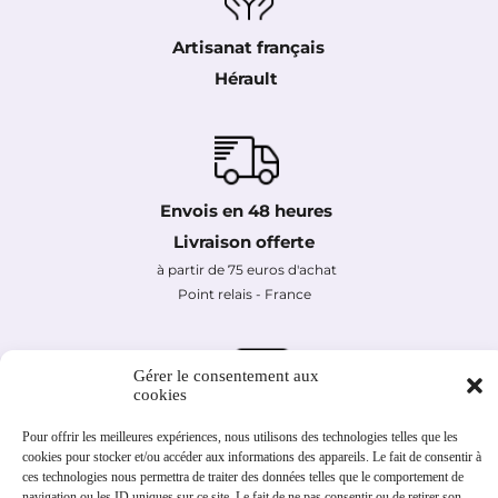
Artisanat français
Hérault 
Envois en 48 heures
Livraison offerte 
à partir de 75 euros d'achat
Point relais - France 
Gérer le consentement aux
cookies
Paiement sécurisé
Pour offrir les meilleures expériences, nous utilisons des technologies telles que les
Carte bancaire
cookies pour stocker et/ou accéder aux informations des appareils. Le fait de consentir à
PayPal  en 1 fois  ou 4 fois sans frais  
ces technologies nous permettra de traiter des données telles que le comportement de
navigation ou les ID uniques sur ce site. Le fait de ne pas consentir ou de retirer son