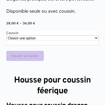
Disponible seule ou avec coussin.
28,00
€
–
36,00
€
Plage
de
Coussin
prix :
28,00 €
à
36,00 €
Ajouter au panier
Housse pour coussin
féerique